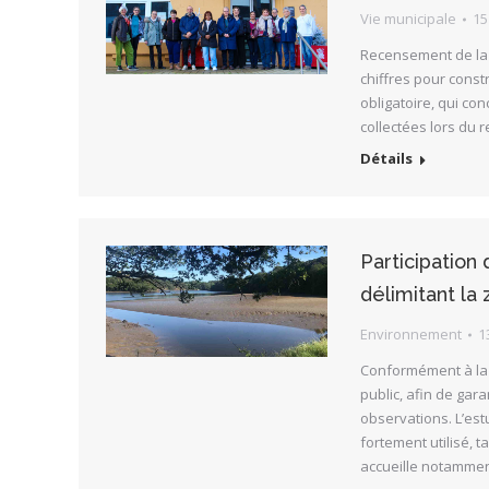
Vie municipale
15
Recensement de la 
chiffres pour const
obligatoire, qui co
collectées lors du 
Détails
Participation 
délimitant la 
Environnement
1
Conformément à la r
public, afin de gar
observations. L’est
fortement utilisé, 
accueille notamme