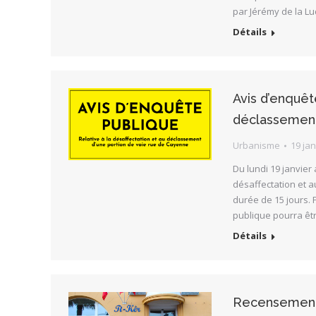
par Jérémy de la L
Détails
Avis d’enquête
déclassement
Urbanisme
19 jan
Du lundi 19 janvier
désaffectation et 
durée de 15 jours. 
publique pourra êtr
Détails
Recensement