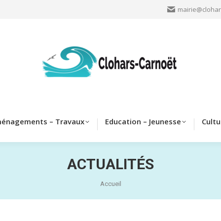
mairie@clohar
Clohars
Aménagements – Travaux
Education – Jeun
énagements – Travaux
Education – Jeunesse
Cultu
ACTUALITÉS
Vous êtes ici :
Accueil