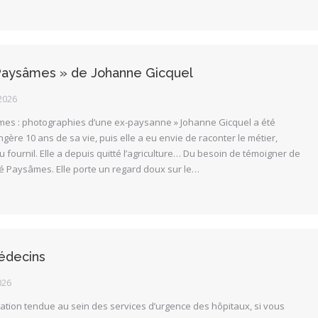
 Paysâmes » de Johanne Gicquel
2026
mes : photographies d’une ex-paysanne » Johanne Gicquel a été
ère 10 ans de sa vie, puis elle a eu envie de raconter le métier,
 fournil. Elle a depuis quitté l’agriculture… Du besoin de témoigner de
 né Paysâmes. Elle porte un regard doux sur le…
édecins
026
uation tendue au sein des services d’urgence des hôpitaux, si vous