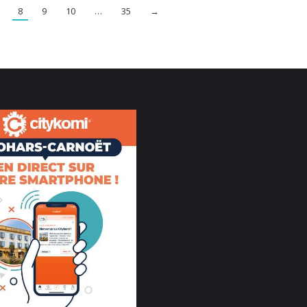
8
9
10
…
35
→