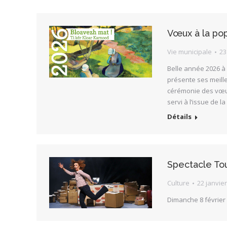
Vœux à la pop
Vie municipale
23
Belle année 2026 à
présente ses meille
cérémonie des vœux 
servi à l’issue de l
Détails
Spectacle Tou
Culture
22 janvie
Dimanche 8 février 