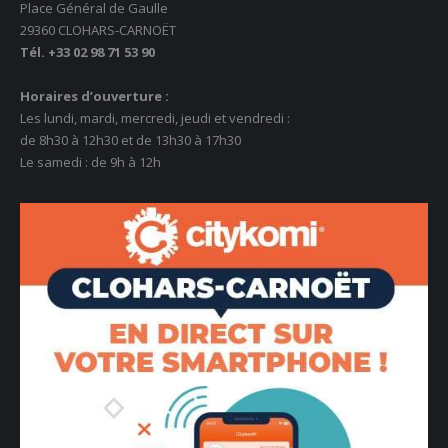
Place Général de Gaulle
29360 CLOHARS-CARNOËT
Tél. +33 02 98 71 53 90
Horaires d’ouverture :
Les lundi, mardi, mercredi, jeudi et vendredi :
de 8h30 à 12h30 et de 13h30 à 17h30
Le samedi : de 9h à 12h