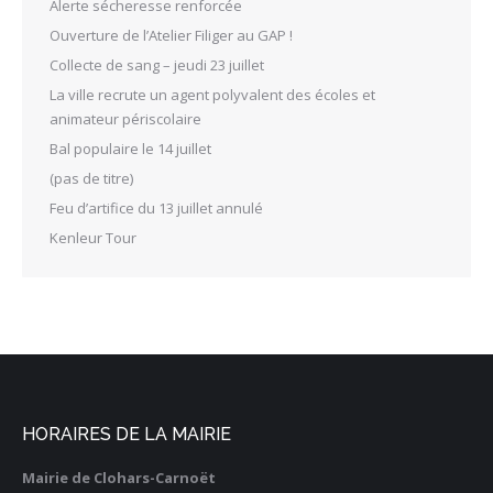
Alerte sécheresse renforcée
Ouverture de l’Atelier Filiger au GAP !
Collecte de sang – jeudi 23 juillet
La ville recrute un agent polyvalent des écoles et
animateur périscolaire
Bal populaire le 14 juillet
(pas de titre)
Feu d’artifice du 13 juillet annulé
Kenleur Tour
HORAIRES DE LA MAIRIE
Mairie de Clohars-Carnoët