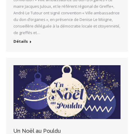
maire Jacques Juloux, et le référent régional de Greffe+,
André Le Tutour ont signé convention « Ville ambassadrice
du don d’organes », en présence de Denise Le Moigne,
conseillère déléguée à la démocratie locale et citoyenneté,
de greffés et…
Détails
Un Noël au Pouldu