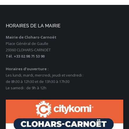
HORAIRES DE LA MAIRIE
Mairie de Clohars-Carnoët
Place Général de Gaulle
29360 CLOHARS-CARNOËT
Tél. +33 02 98 71 53 90
Horaires d’ouverture :
Les lundi, mardi, mercredi, jeudi et vendredi :
de 8h30 à 12h30 et de 13h30 à 17h30
Le samedi : de 9h à 12h