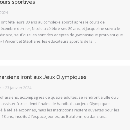
jours sportives
 2024
e ont fêté leurs 80 ans au complexe sportif après le cours de
écembre dernier, Nicole a célébré ses 80 ans, et Jacqueline suivra le
ordinaire, sauf qu’elles sont des adeptes de gymnastique prouvant que
 » ! Vincent et Stéphane, les éducateurs sportifs de la…
harsiens iront aux Jeux Olympiques
e
23 janvier 2024
cloharsiens, accompagnés de quatre adultes, se rendront à Lille du 5
 assister à trois demi-finales de handball aux Jeux Olympiques.
jà été sélectionnés, mais les inscriptions restent ouvertes pour les
 18 ans, inscrits à l’espace jeunes, au Balafenn, ou dans un…