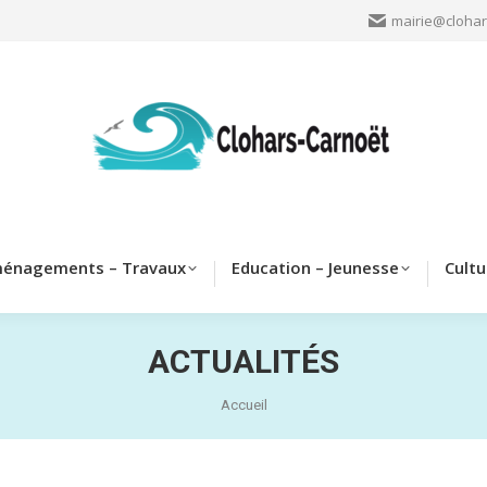
mairie@clohar
Clohars
Aménagements – Travaux
Education – Jeun
énagements – Travaux
Education – Jeunesse
Cultu
ACTUALITÉS
Vous êtes ici :
Accueil