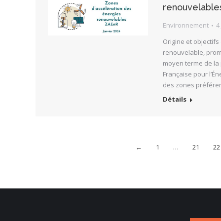
renouvelable
Environnement
4
Origine et objectifs
renouvelable, promu
moyen terme de la p
Française pour l’Én
des zones préféren
Détails
←
1
…
21
22