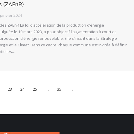
s (ZAEnR)
 janvier 2024
 des ZAEnR La loi d’accélération de la production d’énergie
lguée le 10 mars 2023, a pour objectif l’augmentation à court et
roduction d’énergie renouvelable. Elle s’inscrit dans la Stratégie
ergie et le Climat. Dans ce cadre, chaque commune est invitée à définir
tielles…
23
24
25
…
35
→