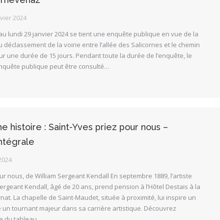
vier 2024
 au lundi 29 janvier 2024 se tient une enquête publique en vue de la
u déclassement de la voirie entre l’allée des Salicornes et le chemin
 une durée de 15 jours. Pendant toute la durée de l’enquête, le
nquête publique peut être consulté…
e histoire : Saint-Yves priez pour nous –
ntégrale
2024
ur nous, de William Sergeant Kendall En septembre 1889, l’artiste
ergeant Kendall, âgé de 20 ans, prend pension à l’Hôtel Destais à la
at. La chapelle de Saint-Maudet, située à proximité, lui inspire un
 un tournant majeur dans sa carrière artistique. Découvrez
re du tableau…