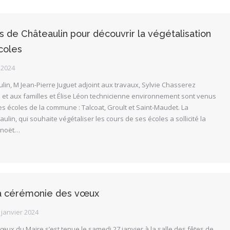
us de Châteaulin pour découvrir la végétalisation
coles
 2024
lin, M Jean-Pierre Juguet adjoint aux travaux, Sylvie Chasserez
 et aux familles et Élise Léon technicienne environnement sont venus
tes écoles de la commune : Talcoat, Groult et Saint-Maudet. La
in, qui souhaite végétaliser les cours de ses écoles a sollicité la
arnoët…
la cérémonie des vœux
 janvier 2024
ux du Maire s’est tenue le samedi 27 janvier à la salle des fêtes de