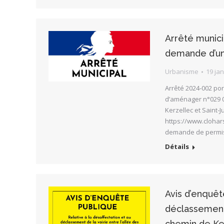
Arrêté municip
demande d’un
Urbanisme
19 jan
Arrêté 2024-002 por
d’aménager n°029 03
Kerzellec et Saint-Ju
https://www.clohar
demande de permis
Détails
Avis d’enquête
déclassement 
chemin de K