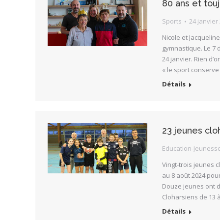
80 ans et tou
Sports
24 janvier
Nicole et Jacquelin
gymnastique. Le 7 d
24 janvier. Rien d’
« le sport conserve
Détails
23 jeunes clo
Education-Jeuness
Vingt-trois jeunes 
au 8 août 2024 pour
Douze jeunes ont dé
Cloharsiens de 13 à
Détails