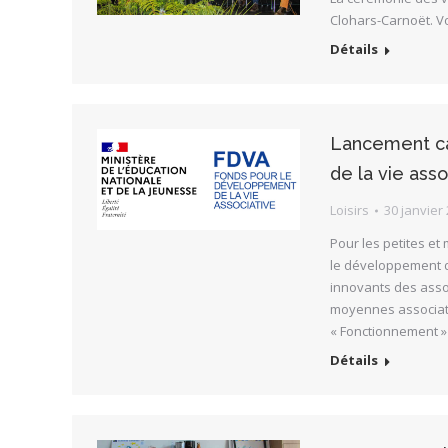
Clohars-Carnoët. V
Détails
Lancement ca
de la vie asso
Loisirs
30 janvier
Pour les petites et
le développement de
innovants des asso
moyennes associatio
« Fonctionnement » 
Détails