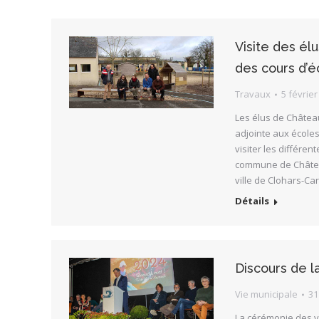
Visite des él
des cours d’é
Travaux
5 février
Les élus de Château
adjointe aux écoles
visiter les différen
commune de Châteaul
ville de Clohars-C
Détails
Discours de 
Vie municipale
31
La cérémonie des vœ