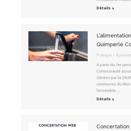
Détails
L’alimentatio
Quimperlé C
Pratique
8 janvie
À partir du 1er jan
Communauté assurera
Gérées par la SAUR 
communes du littora
l’ensemble…
Détails
Concertation 