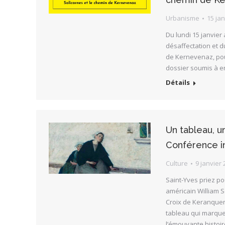
Urbanisme
15 jan
Du lundi 15 janvier
désaffectation et d
de Kernevenaz, pour
dossier soumis à e
Détails
Un tableau, un
Conférence i
Culture
9 janvier 
Saint-Yves priez po
américain William S
Croix de Keranquern
tableau qui marque
l’émouvante histoi