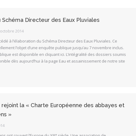
u Schéma Directeur des Eaux Pluviales
 octobre 2014
rocédé à l’élaboration du Schéma Directeur des Eaux Pluviales. Ce
llement l’objet d’une enquête publique jusqu’au 7 novembre inclus.
lique est disponible en cliquant ici. L’intégralité des dossiers soumis
nible dès aujourd’hui à la page Eau et assainissement de notre site
 rejoint la « Charte Européenne des abbayes et
ens »
014
ns ont couvert l’Europe du XIII° siècle. Une association de