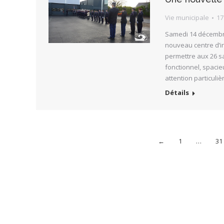
Vie municipale
17
Samedi 14 décembre 
nouveau centre d’in
permettre aux 26 s
fonctionnel, spacieu
attention particuli
Détails
←
1
…
31