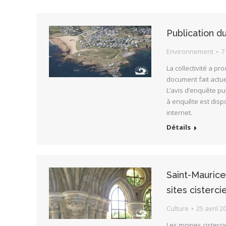
Publication d
Environnement
7
La collectivité a p
document fait actue
L’avis d’enquête pub
à enquête est dispo
internet.
Détails
Saint-Maurice
sites cisterci
Culture
25 avril 2
Les moines cistercie