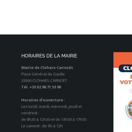
HORAIRES DE LA MAIRIE
Mairie de Clohars-Carnoët
Place Général de Gaulle
29360 CLOHARS-CARNOËT
Tél. +33 02 98 71 53 90
Horaires d’ouverture :
Les lundi, mardi, mercredi, jeudi et
vendredi :
de 8h30 à 12h30 et de 13h30 à 17h30
Le samedi : de 9h à 12h