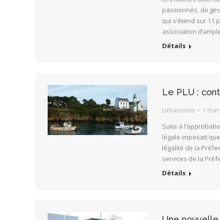
passionnés, de gest
qui s’étend sur 11 p
association d’ampl
Détails
Le PLU : cont
Urbanisme
1 mar
Suite à l’approbati
légale imposait qu
légalité de la Préf
services de la Préf
Détails
Une nouvelle